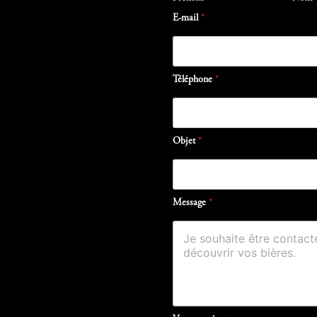
E-mail
*
Téléphone
*
Objet
*
Message
*