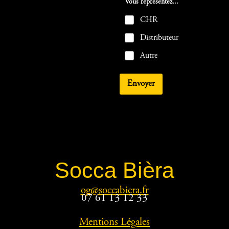
Vous représentez...
CHR
Distributeur
Autre
Envoyer
Socca Bièra
og@soccabiera.fr
07 61 13 12 33
Mentions Légales